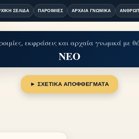
ΧΙΚΉ ΣΕΛΊΔΑ
ΠΑΡΟΙΜΊΕΣ
ΑΡΧΑΊΑ ΓΝΩΜΙΚΆ
ΆΝΘΡΩΠ
οιμίες, εκφράσεις και αρχαία γνωμικά με θ
ΝΕΟ
► ΣΧΕΤΙΚΑ ΑΠΟΦΘΕΓΜΑΤΑ