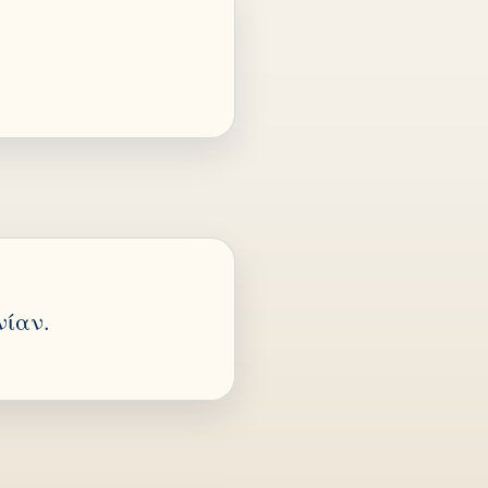
νίαν.