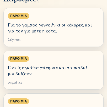
ΠΑΡΟΙΜΊΑ
Για το γαμπρό γεννούν κι οι κόκορες, και
για τον γιο μήτε η κότα.
λέγεται
ΠΑΡΟΙΜΊΑ
Γονείς αγκάθια πάτησαν και τα παιδιά
μουδιάζουν.
σημαίνει
ΠΑΡΟΙΜΊΑ