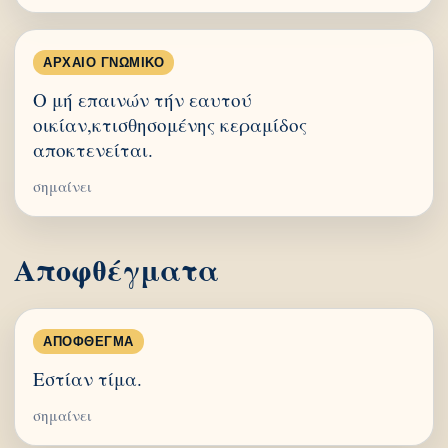
ΑΡΧΑΊΟ ΓΝΩΜΙΚΌ
Ο μή επαινών τήν εαυτού
οικίαν,κτισθησομένης κεραμίδος
αποκτενείται.
σημαίνει
Αποφθέγματα
ΑΠΌΦΘΕΓΜΑ
Εστίαν τίμα.
σημαίνει