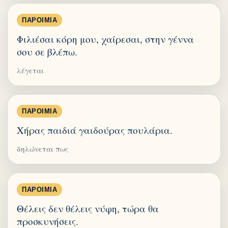
ΠΑΡΟΙΜΊΑ
Φιλιέσαι κόρη μου, χαίρεσαι, στην γέννα
σου σε βλέπω.
λέγεται
ΠΑΡΟΙΜΊΑ
Χήρας παιδιά γαιδούρας πουλάρια.
δηλώνεται πως
ΠΑΡΟΙΜΊΑ
Θέλεις δεν θέλεις νύφη, τώρα θα
προσκυνήσεις.