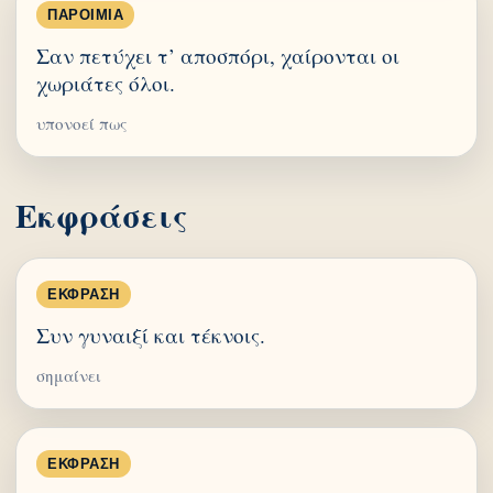
ΠΑΡΟΙΜΊΑ
Σαν πετύχει τ’ αποσπόρι, χαίρονται οι
χωριάτες όλοι.
υπονοεί πως
Εκφράσεις
ΈΚΦΡΑΣΗ
Συν γυναιξί και τέκνοις.
σημαίνει
ΈΚΦΡΑΣΗ