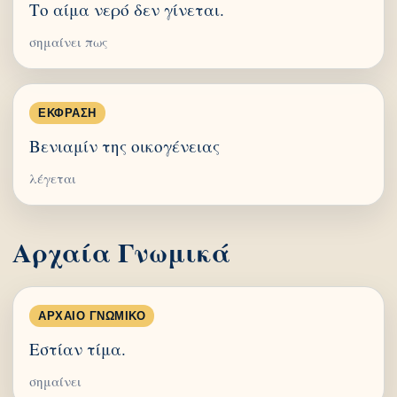
Το αίμα νερό δεν γίνεται.
σημαίνει πως
ΈΚΦΡΑΣΗ
Βενιαμίν της οικογένειας
λέγεται
Αρχαία Γνωμικά
ΑΡΧΑΊΟ ΓΝΩΜΙΚΌ
Εστίαν τίμα.
σημαίνει