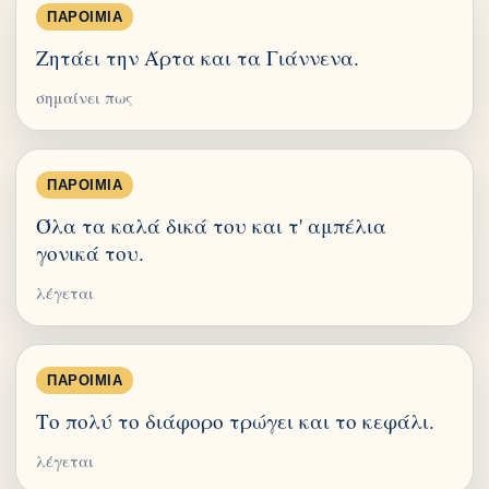
ΠΑΡΟΙΜΊΑ
Ζητάει την Άρτα και τα Γιάννενα.
σημαίνει πως
ΠΑΡΟΙΜΊΑ
Όλα τα καλά δικά του και τ' αμπέλια
γονικά του.
λέγεται
ΠΑΡΟΙΜΊΑ
Το πολύ το διάφορο τρώγει και το κεφάλι.
λέγεται