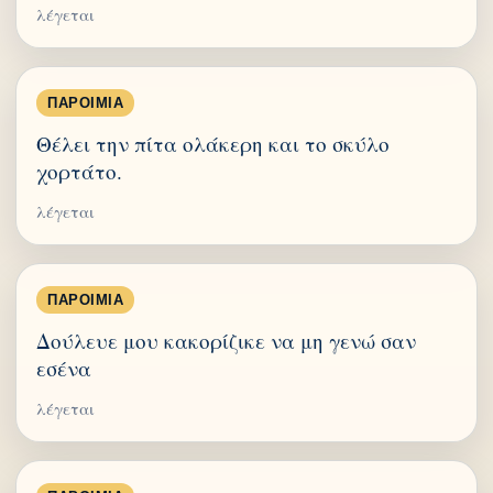
λέγεται
ΠΑΡΟΙΜΊΑ
Θέλει την πίτα ολάκερη και το σκύλο
χορτάτο.
λέγεται
ΠΑΡΟΙΜΊΑ
Δούλευε μου κακορίζικε να μη γενώ σαν
εσένα
λέγεται