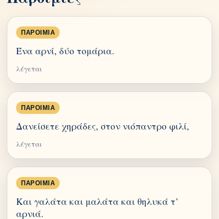
ΠΑΡΟΙΜΊΑ
Ένα αρνί, δύο τομάρια.
λέγεται
ΠΑΡΟΙΜΊΑ
Δανείσετε χηράδες, στον νιόπαντρο φιλί,
λέγεται
ΠΑΡΟΙΜΊΑ
Και γαλάτα και μαλάτα και θηλυκά τ’
αρνιά.