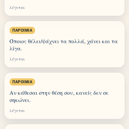
λέγεται
ΠΑΡΟΙΜΊΑ
Όποιος θέλει/ψάχνει τα πολλά, χάνει και τα
λίγα.
λέγεται
ΠΑΡΟΙΜΊΑ
Αν κάθεσαι στην θέση σου, κανείς δεν σε
σηκώνει.
λέγεται