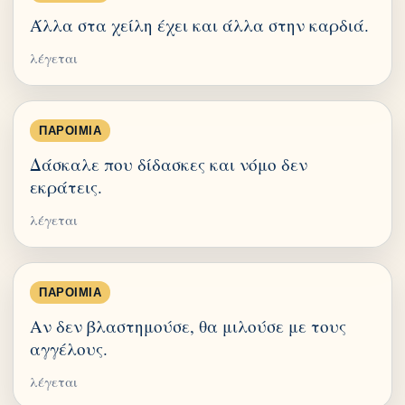
Άλλα στα χείλη έχει και άλλα στην καρδιά.
λέγεται
ΠΑΡΟΙΜΊΑ
Δάσκαλε που δίδασκες και νόμο δεν
εκράτεις.
λέγεται
ΠΑΡΟΙΜΊΑ
Αν δεν βλαστημούσε, θα μιλούσε με τους
αγγέλους.
λέγεται