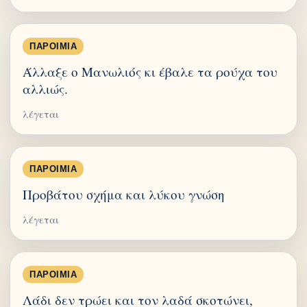
ΠΑΡΟΙΜΊΑ
Άλλαξε ο Μανωλιός κι έβαλε τα ρούχα του
αλλιώς.
λέγεται
ΠΑΡΟΙΜΊΑ
Προβάτου σχήμα και λύκου γνώση
λέγεται
ΠΑΡΟΙΜΊΑ
Λάδι δεν τρώει και τον λαδά σκοτώνει,