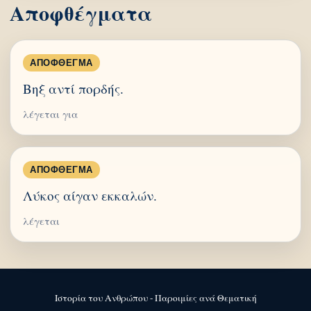
Αποφθέγματα
ΑΠΌΦΘΕΓΜΑ
Βηξ αντί πορδής.
λέγεται για
ΑΠΌΦΘΕΓΜΑ
Λύκος αίγαν εκκαλών.
λέγεται
Ιστορία του Ανθρώπου - Παροιμίες ανά Θεματική