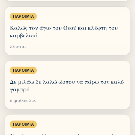
ΠΑΡΟΙΜΊΑ
Καλώς τον άγιο του Θεού και κλέφτη του
καρβελιού.
λέγεται
ΠΑΡΟΙΜΊΑ
Δε μιλάω δε λαλώ ώσπου να πάρω τον καλό
γαμπρό.
σημαίνει πως
ΠΑΡΟΙΜΊΑ