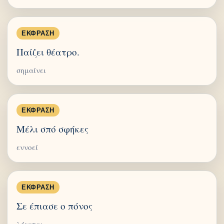
ΈΚΦΡΑΣΗ
Παίζει θέατρο.
σημαίνει
ΈΚΦΡΑΣΗ
Μέλι σπό σφήκες
εννοεί
ΈΚΦΡΑΣΗ
Σε έπιασε ο πόνος