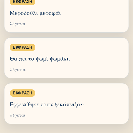
ΈΚΦΡΑΣΗ
Μεροδούλι μεροφάι
λέγεται
ΈΚΦΡΑΣΗ
Θα πει το ψωμί ψωμάκι.
λέγεται
ΈΚΦΡΑΣΗ
Εγγενήθηκε όταν ξεκάπνιζαν
λέγεται