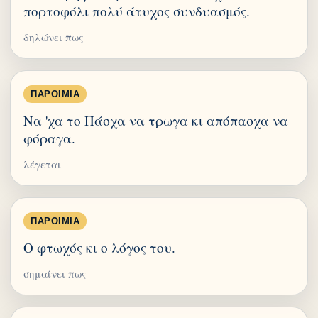
πορτοφόλι πολύ άτυχος συνδυασμός.
δηλώνει πως
ΠΑΡΟΙΜΊΑ
Να 'χα το Πάσχα να τρωγα κι απόπασχα να
φόραγα.
λέγεται
ΠΑΡΟΙΜΊΑ
Ο φτωχός κι ο λόγος του.
σημαίνει πως