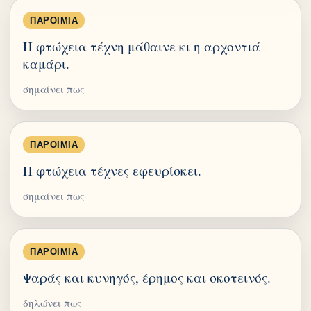
ΠΑΡΟΙΜΊΑ
Η φτώχεια τέχνη μάθαινε κι η αρχοντιά
καμάρι.
σημαίνει πως
ΠΑΡΟΙΜΊΑ
Η φτώχεια τέχνες εφευρίσκει.
σημαίνει πως
ΠΑΡΟΙΜΊΑ
Ψαράς και κυνηγός, έρημος και σκοτεινός.
δηλώνει πως