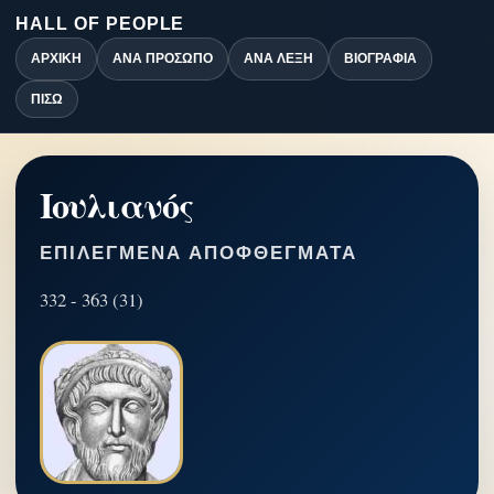
HALL OF PEOPLE
ΑΡΧΙΚΉ
ΑΝΆ ΠΡΌΣΩΠΟ
ΑΝΆ ΛΈΞΗ
ΒΙΟΓΡΑΦΊΑ
ΠΊΣΩ
Ιουλιανός
ΕΠΙΛΕΓΜΈΝΑ ΑΠΟΦΘΈΓΜΑΤΑ
332 - 363 (31)