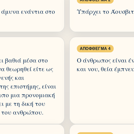
η άμυνα ενάντια στο
Υπάρχει το Άουσβιτ
ΑΠΌΦΘΕΓΜΑ 4
ι βαθιά μέσα στο
Ο άνθρωπος είναι έ
α θεωρηθεί είτε ως
και νου, θεία έμπνευ
γενής και
ης επιστήμης, είναι
ωπο μια προνομιακή
ι με τη δική του
α του ανθρώπου.