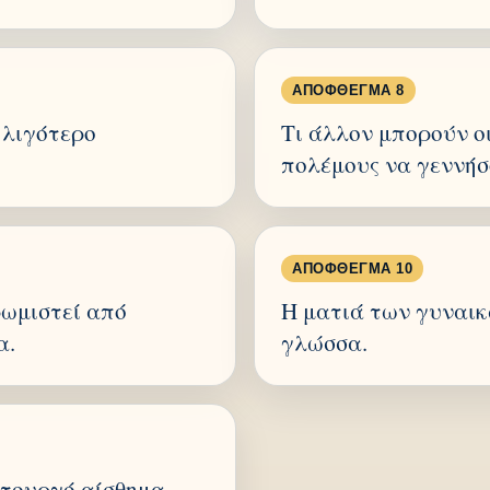
ΑΠΌΦΘΕΓΜΑ 8
ι λιγότερο
Τι άλλον μπορούν ο
πολέμους να γεννήσ
ΑΠΌΦΘΕΓΜΑ 10
ρωμιστεί από
Η ματιά των γυναικ
α.
γλώσσα.
ατουργό αίσθημα.