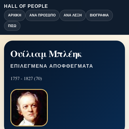
HALL OF PEOPLE
ΑΡΧΙΚΉ
ΑΝΆ ΠΡΌΣΩΠΟ
ΑΝΆ ΛΈΞΗ
ΒΙΟΓΡΑΦΊΑ
ΠΊΣΩ
Ουίλιαμ Μπλέηκ
ΕΠΙΛΕΓΜΈΝΑ ΑΠΟΦΘΈΓΜΑΤΑ
1757 - 1827 (70)