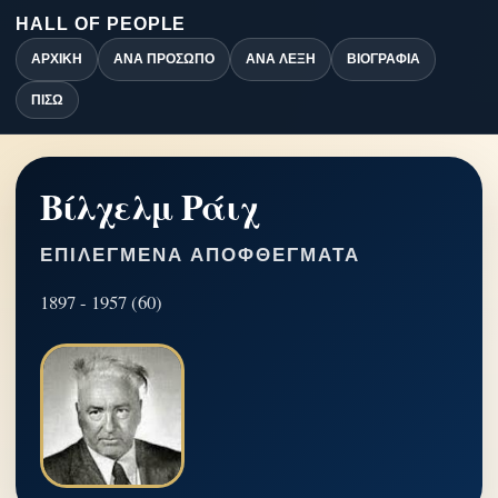
HALL OF PEOPLE
ΑΡΧΙΚΉ
ΑΝΆ ΠΡΌΣΩΠΟ
ΑΝΆ ΛΈΞΗ
ΒΙΟΓΡΑΦΊΑ
ΠΊΣΩ
Βίλχελμ Ράιχ
ΕΠΙΛΕΓΜΈΝΑ ΑΠΟΦΘΈΓΜΑΤΑ
1897 - 1957 (60)