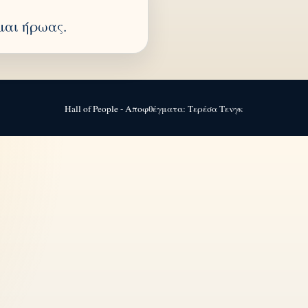
μαι ήρωας.
Hall of People - Αποφθέγματα: Τερέσα Τενγκ