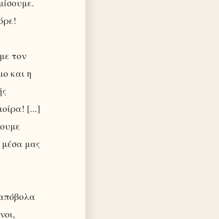
μίσουμε.
όρε!
με τον
μο και η
ής
ίρα! [...]
χουμε
 μέσα μας
ραπόβολα
νοι,