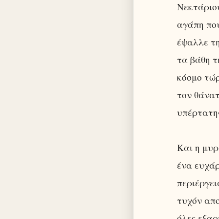
Νεκτάριου
αγάπη που
έψαλλε τη
τα βάθη τ
κόσμο τώρ
τον θάνατ
υπέρτατη
Και η μυρ
ένα ευχάρ
περιέργει
τυχόν απο
όλες εξαρ