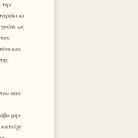
ι την
ταράκι κι
ιγούσε ως
στον
πόνο και
της
 του σαν
η
φόβο μην
 κατείχε
ιο,