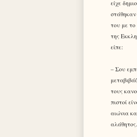
είχε δημι
στάθηκαν 
του με το
της Εκκλη
είπε:
– Σου εμπ
μεταβιβάζ
τους κανο
πιστοί εί
αιώνια κα
αλάθητος.