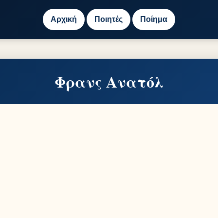
Αρχική
Ποιητές
Ποίημα
Φρανς Ανατόλ