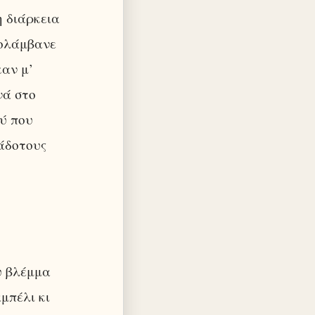
η διάρκεια
πολάμβανε
καν μ’
νά στο
ύ που
άδοτους
υ βλέμμα
μπέλι κι