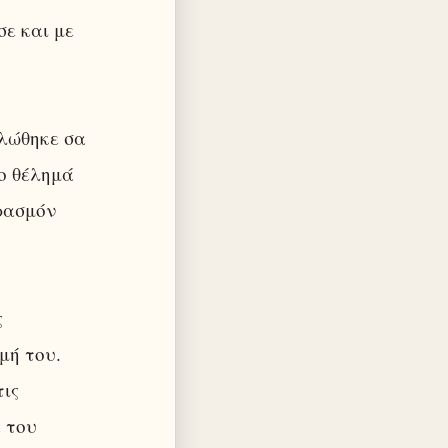
ε και με
πλώθηκε σα
ο θέλημά
ιρασμόν
ς
μή του.
ις
 του