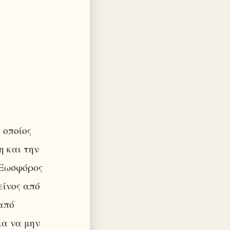
 οποίος
η και την
ο Εωσφόρος
είνος από
 από
ια να μην