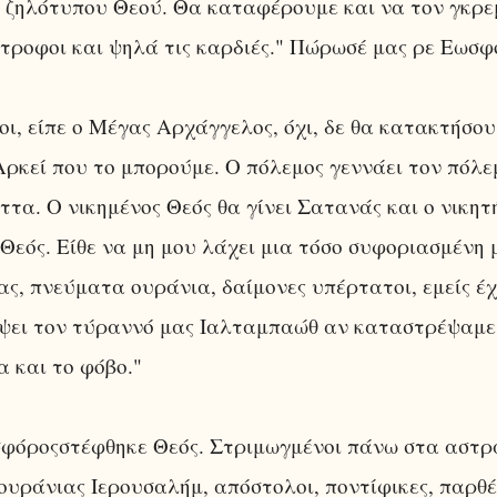
 ζηλότυπου Θεού. Θα καταφέρουμε και να τον γκρε
τροφοι και ψηλά τις καρδιές." Πώρωσέ μας ρε Εωσφ
ι, είπε ο Μέγας Αρχάγγελος, όχι, δε θα κατακτήσου
ρκεί που το μπορούμε. Ο πόλεμος γεννάει τον πόλε
ήττα. Ο νικημένος Θεός θα γίνει Σατανάς και ο νικητ
Θεός. Είθε να μη μου λάχει μια τόσο συφοριασμένη μο
ας, πνεύματα ουράνια, δαίμονες υπέρτατοι, εμείς έ
ψει τον τύραννό μας Ιαλταμπαώθ αν καταστρέψαμε
α και το φόβο."
σφόροςστέφθηκε Θεός. Στριμωγμένοι πάνω στα αστ
 ουράνιας Ιερουσαλήμ, απόστολοι, ποντίφικες, παρθέ