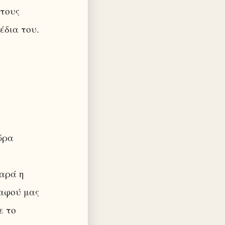
 τους
έδια του.
ώρα
ε
παρά η
 αφού μας
ε το