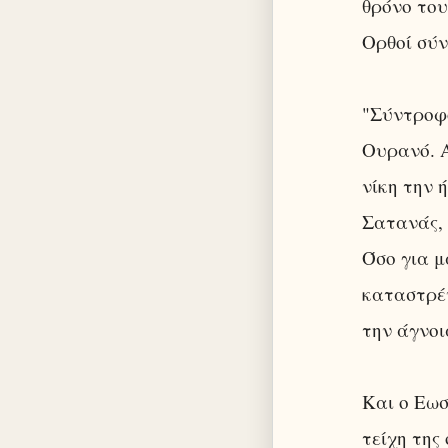
θρόνο του
Ορθοί σύν
"Σύντροφο
Ουρανό. Α
νίκη την 
Σατανάς, 
Όσο για μ
καταστρέ
την άγνοι
Και ο Εω
τείχη της