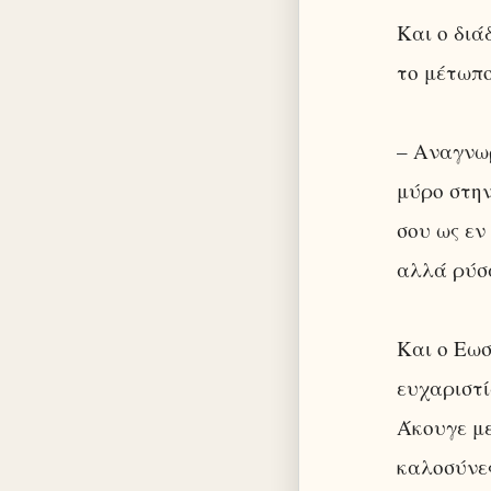
Και ο διά
το μέτωπ
– Αναγνωρ
μύρο στην
σου ως εν
αλλά ρύσα
Και ο Εωσ
ευχαριστί
Άκουγε με
καλοσύνες