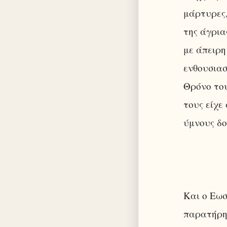
μάρτυρες,
της άγρια
με άπειρη
ενθουσιασ
Θρόνο του
τους είχε
ύμνους δο
Και ο Εωσ
παρατήρησ