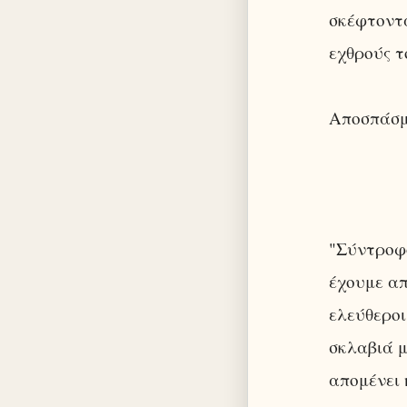
σκέφτοντα
εχθρούς τ
Αποσπάσ
"Σύντροφο
έχουμε απ
ελεύθεροι
σκλαβιά μ
απομένει 