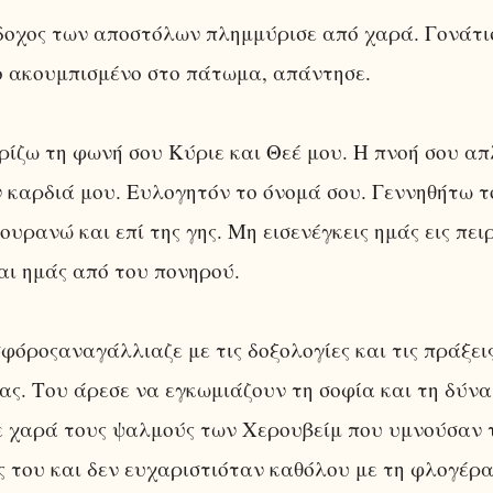
δοχος των αποστόλων πλημμύρισε από χαρά. Γονάτισ
ο ακουμπισμένο στο πάτωμα, απάντησε.
ίζω τη φωνή σου Κύριε και Θεέ μου. Η πνοή σου α
 καρδιά μου. Ευλογητόν το όνομά σου. Γεννηθήτω τ
 ουρανώ και επί της γης. Μη εισενέγκεις ημάς εις πε
ι ημάς από του πονηρού.
φόροςαναγάλλιαζε με τις δοξολογίες και τις πράξει
ας. Του άρεσε να εγκωμιάζουν τη σοφία και τη δύνα
 χαρά τους ψαλμούς των Χερουβείμ που υμνούσαν τ
 του και δεν ευχαριστιόταν καθόλου με τη φλογέρα