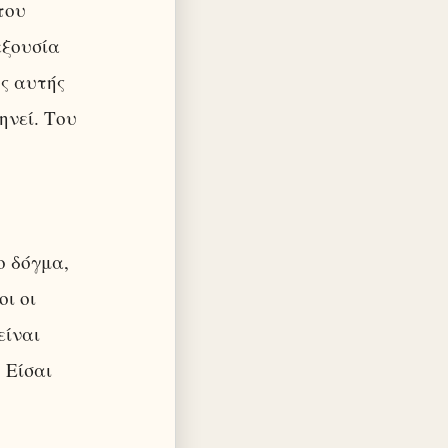
του
εξουσία
ός αυτής
ηνεί. Του
ο δόγμα,
ι οι
είναι
 Είσαι