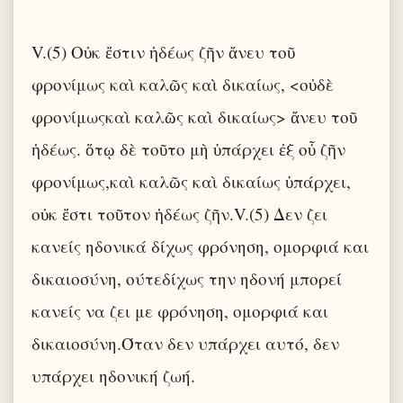
V.(5) Οὐκ ἔστιν ἡδέως ζῆν ἄνευ τοῦ
φρονίμως καὶ καλῶς καὶ δικαίως, <οὐδὲ
φρονίμωςκαὶ καλῶς καὶ δικαίως> ἄνευ τοῦ
ἡδέως. ὅτῳ δὲ τοῦτο μὴ ὑπάρχει ἐξ οὗ ζῆν
φρονίμως,καὶ καλῶς καὶ δικαίως ὑπάρχει,
οὐκ ἔστι τοῦτον ἡδέως ζῆν.V.(5) Δεν ζει
κανείς ηδονικά δίχως φρόνηση, ομορφιά και
δικαιοσύνη, ούτεδίχως την ηδονή μπορεί
κανείς να ζει με φρόνηση, ομορφιά και
δικαιοσύνη.Όταν δεν υπάρχει αυτό, δεν
υπάρχει ηδονική ζωή.