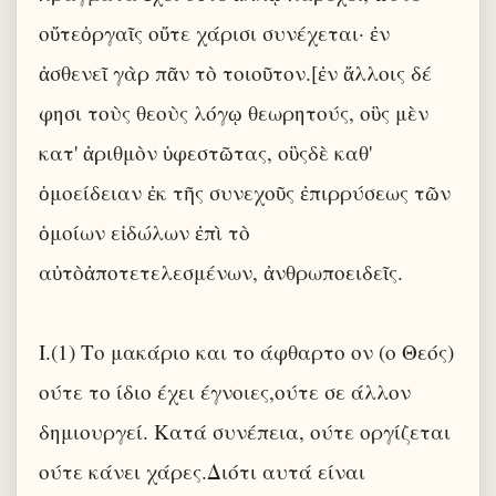
οὔτεὀργαῖς οὔτε χάρισι συνέχεται· ἐν
ἀσθενεῖ γὰρ πᾶν τὸ τοιοῦτον.[ἐν ἄλλοις δέ
φησι τοὺς θεοὺς λόγῳ θεωρητούς, οὓς μὲν
κατ' ἀριθμὸν ὑφεστῶτας, οὓςδὲ καθ'
ὁμοείδειαν ἐκ τῆς συνεχοῦς ἐπιρρύσεως τῶν
ὁμοίων εἰδώλων ἐπὶ τὸ
αὐτὸἀποτετελεσμένων, ἀνθρωποειδεῖς.
I.(1) Το μακάριο και το άφθαρτο ον (ο Θεός)
ούτε το ίδιο έχει έγνοιες,ούτε σε άλλον
δημιουργεί. Κατά συνέπεια, ούτε οργίζεται
ούτε κάνει χάρες.Διότι αυτά είναι