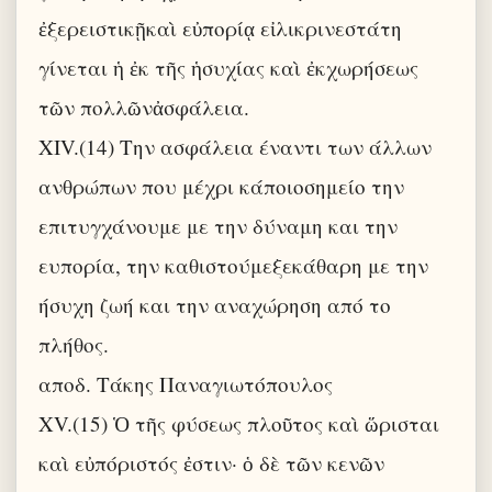
ἐξερειστικῇκαὶ εὐπορίᾳ εἰλικρινεστάτη
γίνεται ἡ ἐκ τῆς ἡσυχίας καὶ ἐκχωρήσεως
τῶν πολλῶνἀσφάλεια.
XIV.(14) Την ασφάλεια έναντι των άλλων
ανθρώπων που μέχρι κάποιοσημείο την
επιτυγχάνουμε με την δύναμη και την
ευπορία, την καθιστούμεξεκάθαρη με την
ήσυχη ζωή και την αναχώρηση από το
πλήθος.
αποδ. Τάκης Παναγιωτόπουλος
XV.(15) Ὁ τῆς φύσεως πλοῦτος καὶ ὥρισται
καὶ εὐπόριστός ἐστιν· ὁ δὲ τῶν κενῶν