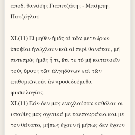
αποδ. θανάσης Γιαπιτζάκης - Μπάμπης
Πατζόγλου
XI.(11) Εἰ μηθὲν ἡμᾶς αἱ τῶν μετεώρων
ὑποψίαι ἠνώχλουν καὶ αἱ περὶ θανάτου, μή
ποτεπρὸς ἡμᾶς ᾖ τι, ἔτι τε τὸ μὴ κατανοεῖν
τοὺς ὅρους τῶν ἀλγηδόνων καὶ τῶν
ἐπιθυμιῶν,οὐκ ἂν προσεδεόμεθα
φυσιολογίας.
XI.(11) Εάν δεν μας ενοχλούσαν καθόλου οι
υποψίες μας σχετικά με ταεπουράνια και με
τον θάνατο, μήπως έχουν ή μήπως δεν έχουν