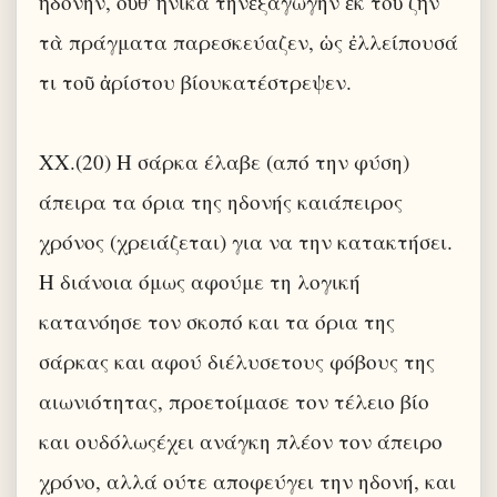
ἡδονήν, οὔθ' ἡνίκα τὴνἐξαγωγὴν ἐκ τοῦ ζῆν
τὰ πράγματα παρεσκεύαζεν, ὡς ἐλλείπουσά
τι τοῦ ἀρίστου βίουκατέστρεψεν.
XX.(20) Η σάρκα έλαβε (από την φύση)
άπειρα τα όρια της ηδονής καιάπειρος
χρόνος (χρειάζεται) για να την κατακτήσει.
Η διάνοια όμως αφούμε τη λογική
κατανόησε τον σκοπό και τα όρια της
σάρκας και αφού διέλυσετους φόβους της
αιωνιότητας, προετοίμασε τον τέλειο βίο
και ουδόλωςέχει ανάγκη πλέον τον άπειρο
χρόνο, αλλά ούτε αποφεύγει την ηδονή, και