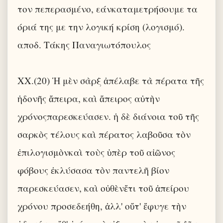
τον πεπερασμένο, εάνκαταμετρήσουμε τα
όριά της με την λογική κρίση (λογισμό).
αποδ. Τάκης Παναγιωτόπουλος
XX.(20) Ἡ μὲν σὰρξ ἀπέλαβε τὰ πέρατα τῆς
ἡδονῆς ἄπειρα, καὶ ἄπειρος αὐτὴν
χρόνοςπαρεσκεύασεν. ἡ δὲ διάνοια τοῦ τῆς
σαρκὸς τέλους καὶ πέρατος λαβοῦσα τὸν
ἐπιλογισμὸνκαὶ τοὺς ὑπὲρ τοῦ αἰῶνος
φόβους ἐκλύσασα τὸν παντελῆ βίον
παρεσκεύασεν, καὶ οὐθὲνἔτι τοῦ ἀπείρου
χρόνου προσεδεήθη, ἀλλ' οὔτ' ἔφυγε τὴν