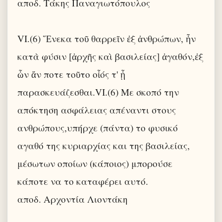
αποδ. Τάκης Παναγιωτόπουλος
VI.(6) Ἕνεκα τοῦ θαρρεῖν ἐξ ἀνθρώπων, ἦν
κατὰ φύσιν [ἀρχῆς καὶ βασιλείας] ἀγαθόν,ἐξ
ὧν ἄν ποτε τοῦτο οἷός τ' ᾖ
παρασκευάζεσθαι.VI.(6) Με σκοπό την
απόκτηση ασφάλειας απέναντι στους
ανθρώπους,υπήρχε (πάντα) το φυσικό
αγαθό της κυριαρχίας και της βασιλείας,
μέσωτων οποίων (κάποιος) μπορούσε
κάποτε να το καταφέρει αυτό.
αποδ. Αρχοντία Λιοντάκη