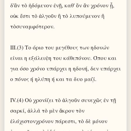
δ'ἂν τὸ ἡδόμενον ἐνῇ, καθ' ὃν ἂν χρόνον ᾖ,
οὐκ ἔστι τὸ ἀλγοῦν ἢ τὸ λυπούμενον ἢ
τὸσυναμφότερον.
III.(3) Το όριο του μεγέθους των ηδονών
είναι η εξάλειψη του κάθεπόνου. Όπου και
για όσο χρόνο υπάρχει η ηδονή, δεν υπάρχει
ο πόνος ή ηλύπη ή και τα δυο μαζί.
IV.(4) Οὐ χρονίζει τὸ ἀλγοῦν συνεχῶς ἐν τῇ
σαρκί, ἀλλὰ τὸ μὲν ἄκρον τὸν
ἐλάχιστονχρόνον πάρεστι, τὸ δὲ μόνον