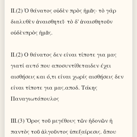
II.(2) Ὁ θάνατος οὐδὲν πρὸς ἡμᾶς· τὸ γὰρ
διαλυθὲν ἀναισθητεῖ· τὸ δ' ἀναισθητοῦν
οὐδὲνπρὸς ἡμᾶς.
II.(2) Ο θάνατος δεν είναι τίποτε για μας
γιατί αυτό που αποσυντίθεταιδεν έχει
αισθήσεις και ό,τι είναι χωρίς αισθήσεις δεν
είναι τίποτε για μας.αποδ. Τάκης
Παναγιωτόπουλος
III.(3) Ὅρος τοῦ μεγέθους τῶν ἡδονῶν ἡ
παντὸς τοῦ ἀλγοῦντος ὑπεξαίρεσις. ὅπου