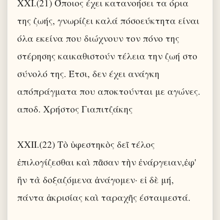
XXI.(21) Όποιος έχει κατανοήσει τα όρια
της ζωής, γνωρίζει καλά πόσοεύκτητα είναι
όλα εκείνα που διώχνουν τον πόνο της
στέρησης καικαθιστούν τέλεια την ζωή στο
σύνολό της. Έτσι, δεν έχει ανάγκη
απόπράγματα που αποκτούνται με αγώνες.
αποδ. Χρήστος Γιαπιτζάκης
XXII.(22) Τὸ ὑφεστηκὸς δεῖ τέλος
ἐπιλογίζεσθαι καὶ πᾶσαν τὴν ἐνάργειαν,ἐφ'
ἣν τὰ δοξαζόμενα ἀνάγομεν· εἰ δὲ μή,
πάντα ἀκρισίας καὶ ταραχῆς έσταιμεστά.