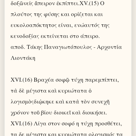
δοξῶνεἰς ἄπειρον ἐκπίπτει.XV.(15) Ο
πλούτος της φύσης και ορίζεται και
ευκολοαπόκτητος είναι, ενώαυτός της
κενοδοξίας εκτείνεται στο άπειρο.
αποδ. Τάκης Παναγιωτόπουλος - Αρχοντία
Λιοντάκη
XVI.(16) Βραχέα σοφῷ τύχη παρεμπίπτει,
τὰ δὲ μέγιστα καὶ κυριώτατα ὁ
λογισμὸςδιῴκηκε καὶ κατὰ τὸν συνεχῆ
χρόνον τοῦ βίου διοικεῖ καὶ διοικήσει.
XVI.(16) Λίγα στον σοφό η τύχη προσθέτει,
τα δε μέγιστα και κυριώτατα ολογισμός τα