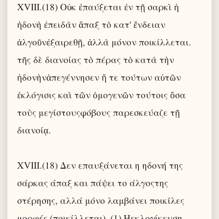
XVIII.(18) Οὐκ ἐπαύξεται ἐν τῇ σαρκὶ ἡ
ἡδονὴ ἐπειδὰν ἅπαξ τὸ κατ' ἔνδειαν
ἀλγοῦνἐξαιρεθῇ, ἀλλὰ μόνον ποικίλλεται.
τῆς δὲ διανοίας τὸ πέρας τὸ κατὰ τὴν
ἡδονὴνἀπεγέννησεν ἥ τε τούτων αὐτῶν
ἐκλόγισις καὶ τῶν ὁμογενῶν τούτοις ὅσα
τοὺς μεγίστουςφόβους παρεσκεύαζε τῇ
διανοίᾳ.
XVIII.(18) Δεν επαυξάνεται η ηδονή της
σάρκας άπαξ και πάψει το άλγοςτης
στέρησης, αλλά μόνο λαμβάνει ποικίλες
μορφές (ποικίλλεται). (1) Ηεκλογίκευση