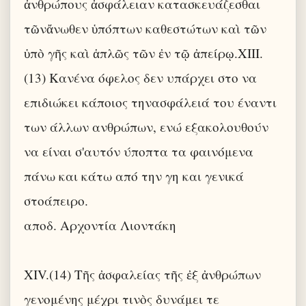
ἀνθρώπους ἀσφάλειαν κατασκευάζεσθαι
τῶνἄνωθεν ὑπόπτων καθεστώτων καὶ τῶν
ὑπὸ γῆς καὶ ἁπλῶς τῶν ἐν τῷ ἀπείρῳ.XIII.
(13) Κανένα όφελος δεν υπάρχει στο να
επιδιώκει κάποιος τηνασφάλειά του έναντι
των άλλων ανθρώπων, ενώ εξακολουθούν
να είναι σ'αυτόν ύποπτα τα φαινόμενα
πάνω και κάτω από την γη και γενικά
στοάπειρο.
αποδ. Αρχοντία Λιοντάκη
XIV.(14) Τῆς ἀσφαλείας τῆς ἐξ ἀνθρώπων
γενομένης μέχρι τινὸς δυνάμει τε