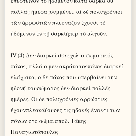
ὑπερτεῖνον τὸ ἡδόμενον κατὰ σάρκα οὐ
πολλὰς ἡμέραςσυμμένει. αἱ δὲ πολυχρόνιοι
τῶν ἀρρωστιῶν πλεονάζον ἔχουσι τὸ
ἡδόμενον ἐν τῇ σαρκὶἤπερ τὸ ἀλγοῦν.
IV.(4) Δεν διαρκεί συνεχώς ο σωματικός
πόνος, αλλά ο μεν ακρότατοςπόνος διαρκεί
ελάχιστα, ο δε πόνος που υπερβαίνει την
ηδονή τουσώματος δεν διαρκεί πολλές
ημέρες. Οι δε πολυχρόνιες αρρώστιες
έχουνπλεονάζουσες τις ηδονές έναντι των
πόνων στο σώμα.αποδ. Τάκης
Παναγιωτόπουλος