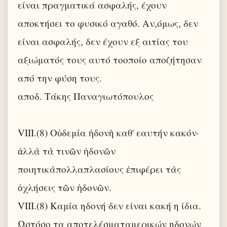
είναι πραγματικά ασφαλής, έχουν
αποκτήσει το φυσικό αγαθό. Αν,όμως, δεν
είναι ασφαλής, δεν έχουν εξ αιτίας του
αξιώματός τους αυτό τοοποίο αποζήτησαν
από την φύση τους.
αποδ. Τάκης Παναγιωτόπουλος
VIII.(8) Οὐδεμία ἡδονὴ καθ' εαυτήν κακόν·
ἀλλὰ τὰ τινῶν ἡδονῶν
ποιητικὰπολλαπλασίους ἐπιφέρει τὰς
ὀχλήσεις τῶν ἡδονῶν.
VIII.(8) Καμία ηδονή δεν είναι κακή η ίδια.
Ωστόσο τα αποτελέσματαμερικών ηδονών