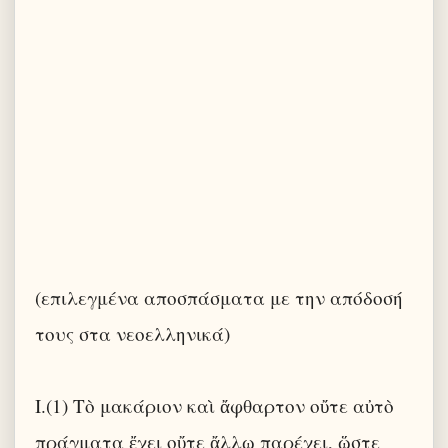
(επιλεγμένα αποσπάσματα με την απόδοσή
τους στα νεοελληνικά)
I.(1) Τὸ μακάριον καὶ ἄφθαρτον οὔτε αὐτὸ
πράγματα ἔχει οὔτε ἄλλῳ παρέχει, ὥστε