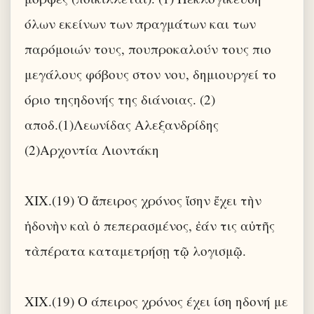
όλων εκείνων των πραγμάτων και των
παρόμοιών τους, πουπροκαλούν τους πιο
μεγάλους φόβους στον νου, δημιουργεί το
όριο τηςηδονής της διάνοιας. (2)
αποδ.(1)Λεωνίδας Αλεξανδρίδης
(2)Αρχοντία Λιοντάκη
XIX.(19) Ὁ ἄπειρος χρόνος ἴσην ἔχει τὴν
ἡδονὴν καὶ ὁ πεπερασμένος, ἐάν τις αὐτῆς
τὰπέρατα καταμετρήσῃ τῷ λογισμῷ.
XIX.(19) Ο άπειρος χρόνος έχει ίση ηδονή με