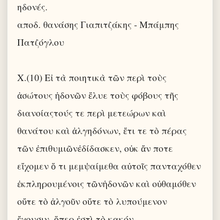
ηδονές.
αποδ. θανάσης Γιαπιτζάκης - Μπάμπης
Πατζόγλου
X.(10) Εἰ τὰ ποιητικὰ τῶν περὶ τοὺς
ἀσώτους ἡδονῶν ἔλυε τοὺς φόβους τῆς
διανοίαςτούς τε περὶ μετεώρων καὶ
θανάτου καὶ ἀλγηδόνων, ἔτι τε τὸ πέρας
τῶν ἐπιθυμιῶνἐδίδασκεν, οὐκ ἄν ποτε
εἴχομεν ὅ τι μεμψαίμεθα αὐτοῖς πανταχόθεν
ἐκπληρουμένοις τῶνἡδονῶν καὶ οὐθαμόθεν
οὔτε τὸ ἀλγοῦν οὔτε τὸ λυπούμενον
ἔχουσιν, ὅπερ ἐστὶ τὸ κακόν.