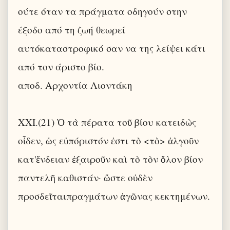
ούτε όταν τα πράγματα οδηγούν στην
έξοδο από τη ζωή θεωρεί
αυτόκαταστροφικό σαν να της λείψει κάτι
από τον άριστο βίο.
αποδ. Αρχοντία Λιοντάκη
XXI.(21) Ὁ τὰ πέρατα τοῦ βίου κατειδὼς
οἶδεν, ὡς εὐπόριστόν ἐστι τὸ <τὸ> ἀλγοῦν
κατ'ἔνδειαν ἐξαιροῦν καὶ τὸ τὸν ὅλον βίον
παντελῆ καθιστάν· ὥστε οὐδὲν
προσδεῖταιπραγμάτων ἀγῶνας κεκτημένων.