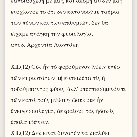
κάποιασχέση με μας, και ακόμη αν δεν μας
ενοχλούσε το ότι δεν κατανοούμε ταόρια
των πόνων και των επιθυμιών, δεν θα
είχαμε ανάγκη την φυσιολογία.
αποδ. Αρχοντία Λιοντάκη
XII.(12) Οὐκ ἦν τὸ φοβούμενον λύειν ὑπὲρ
τῶν κυριωτάτων μὴ κατειδότα τίς ἡ
τοῦσύμπαντος φύσις, ἀλλ' ὑποπτευόμενόν τι
τῶν κατὰ τοὺς μύθους· ὥστε οὐκ ἦν
ἄνευφυσιολογίας ἀκεραίους τὰς ἡδονὰς
ἀπολαμβάνειν.
XII.(12) Δεν είναι δυνατόν να διαλύει