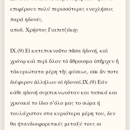
επιφέρουν πολύ περισσότερες ενοχλήσεις
παρά ηδονές.
αποδ. Χρήστος Γιαπιτζάκης
IX.(9) Εἰ κατεπυκνοῦτο πᾶσα ἡδονή, καὶ
χρόνῳ καὶ περὶ ὅλον τὸ ἄθροισμα ὑπῆρχεν ἢ
τὰκυριώτατα μέρη τῆς φύσεως, οὐκ ἄν ποτε
διέφερον ἀλλήλων αἱ ἡδοναί.IX.(9) Εάν
κάθε ηδονή συμπυκνωνόταν και τοπικά και
χρονικά το ίδιο σ’όλο μας το σώμα ή
τουλάχιστον στα κυριότερα μέρη του, δεν
θα ήτανδιαφορετικές μεταξύ τους οι