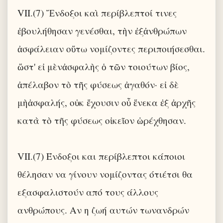
VII.(7) Ἔνδοξοι καὶ περίβλεπτοί τινες
ἐβουλήθησαν γενέσθαι, τὴν ἐξἀνθρώπων
ἀσφάλειαν οὕτω νομίζοντες περιποιήσεσθαι.
ὥστ' εἰ μὲνἀσφαλὴς ὁ τῶν τοιούτων βίος,
ἀπέλαβον τὸ τῆς φύσεως ἀγαθόν· εἰ δὲ
μὴἀσφαλής, οὐκ ἔχουσιν οὗ ἕνεκα ἐξ ἀρχῆς
κατὰ τὸ τῆς φύσεως οἰκεῖον ὠρέχθησαν.
VII.(7) Ένδοξοι και περίβλεπτοι κάποιοι
θέλησαν να γίνουν νομίζοντας ότιέτσι θα
εξασφαλιστούν από τους άλλους
ανθρώπους. Αν η ζωή αυτών τωνανδρών