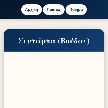
Αρχική
Ποιητές
Ποίημα
Σιντάρτα (Βούδας)