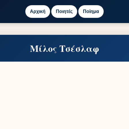
Αρχική
Ποιητές
Ποίημα
Μίλος Τσέσλαφ