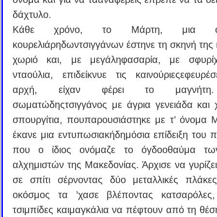
δάχτυλο.
Κάθε χρόνο, το Μάρτη, μια οικ
κουρελιάρηδωντσιγγάνων έστηνε τη σκηνή της 
χωριό και, με μεγάληφασαρία, με σφυρίχ
νταούλια, επιδείκνυε τις καινούριεςεφευρέσ
αρχή, είχαν φέρει το μαγνήτη
σωματώδηςτσιγγάνος με άγρια γενειάδα και 
σπουργίτια, πουπαρουσιάστηκε με τ’ όνομα Μ
έκανε μια εντυπωσιακήδημόσια επίδειξη του 
που ο ίδιος ονόμαζε το όγδοοθαύμα τ
αλχημιστών της Μακεδονίας. Άρχισε να γυρίζει
σε σπίτι σέρνοντας δύο μεταλλικές πλάκε
οκόσμος τα ’χασε βλέποντας κατσαρόλες, 
τσιμπίδες καιμαγκάλια να πέφτουν από τη θέση