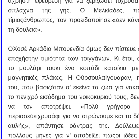
άχρηστη εφεύρεση για να ξεριζώσει τοχρυσά
σπλάχνα της γης. Ο Μελκίαδες, π
τίμιοςάνθρωπος, τον προειδοποίησε:«Δεν κάνει
τη δουλειά».
ΟΧοσέ Αρκάδιο Μπουενδία όμως δεν πίστευε ε
εποχήστην τιμιότητα των τσιγγάνων. Κι έτσι, 
το μουλάρι τουκι ένα κοπάδι κατσίκια με
μαγνητικές πλάκες. Η ΟύρσουλαΙγουαράν, 
του, που βασιζόταν σ’ εκείνα τα ζώα για νακα
το πενιχρό εισόδημα του νοικοκυριού τους, δε
να τον αποτρέψει. «Πολύ γρήγορα
περισσεύειχρυσάφι για να στρώνουμε και το δ
αυλής», απάντησε οάντρας της. Δούλεψ
πολλούς μήνες για ν’ αποδείξει πωςοι ιδέες