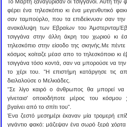
Το Μάρτη ξαναγύρισαν οι τσιγγάνοι. Αυτή την 
φέρει ένα τηλεσκόπιο κι ένα μεγενθυτικό φακ
σαν ταμπούρλο, που τα επιδείκνυαν σαν την 
ανακάλυψη των Εβραίων του ΆμστερνταμΈβ
τσιγγάνα στην άλλη άκρη του χωριού κι έ
τηλεσκόπιο στην είσοδο της σκηνής.Με πέντε 
κόσμος κοίταζε μέασ απο το τηλεσκόποιο κι έ
τσιγγάνα τόσο κοντά, σαν να μπορούσε να την 
το χέρι του. "Η επιστήμη κατάργησε τις απ
διαλαλούσε ο Μελκιάδες.
"Σε λίγο καιρό ο άνθρωπος θα μπορεί να 
γίνεταισ' οποιοδήποτε μέρος του κόσμου 
βγαίνει από το σπίτι του".
Ένα ζεστό μεσημέρι έκαναν μία τρομερή επίδ
γιγάντιο φακό: μάζεψαν ένα σωρό ξερά χόρτα