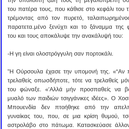
του πατέρα τους, που κάθισε στο κεφάλι του τ
τρέμοντας από τον πυρετό, ταλαιπωρημένο
παρατετα.μένο ξενύχτι και το ξάναμμα της 
του και τους αποκάλυψε την ανακάλυψή του:
-Η γη είναι ολοστρόγγυλη σαν πορτοκάλι.
"Η Ούρσουλα έχασε την υπομονή της. «“Αν 
τρελαθείς οπωσδήποτε, τότε να τρελαθείς μό
του φώναξε. «'Αλλά μήν προσπαθείς να βά
μυαλό των παιδιών τσιγγάνικες ιδέες». Ο Χοσ
Μπουενδία δεν πτοήθηκε από την απελπ
γυναίκας του, που, σε μια κρίση θυμού, τσ
αστρολάβο στο πάτωμα. Κατασκεύασε άλλον