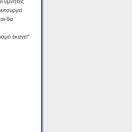
οι υμνητές
ειτουργεί
και θα
ασμό έκανε!”