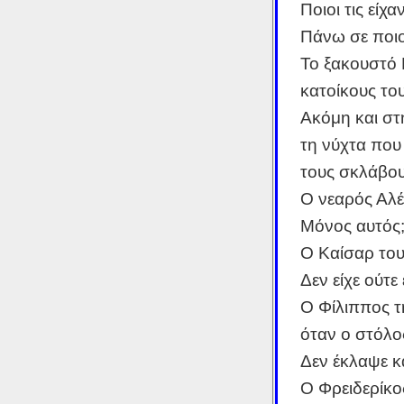
Ποιοι τις είχ
Πάνω σε ποιο
Το ξακουστό Β
κατοίκους το
Ακόμη και στ
τη νύχτα που
τους σκλάβου
Ο νεαρός Αλέξ
Μόνος αυτός
Ο Καίσαρ του
Δεν είχε ούτε
Ο Φίλιππος τ
όταν ο στόλο
Δεν έκλαψε κ
Ο Φρειδερίκο