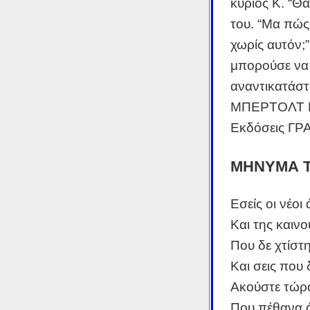
κύριος Κ. “Θα
του. “Μα πώς
χωρίς αυτόν;”
μπορούσε να 
αναντικατάστα
ΜΠΕΡΤΟΛΤ Μ
Εκδόσεις ΓΡ
MΗΝΥΜΑ Τ
Εσείς οι νέο
Και της καιν
Που δε χτίστ
Και σεις που 
Ακούστε τώρα
Που πέθανα ό