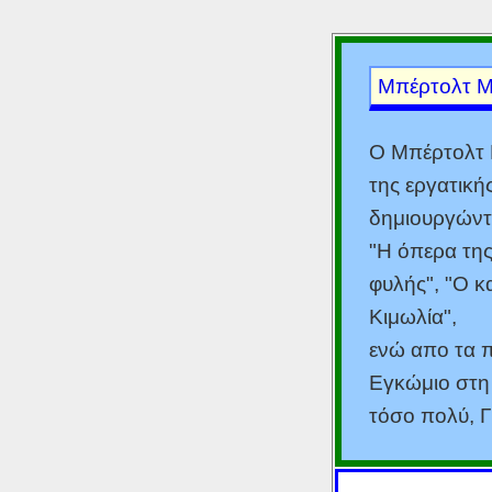
Μπέρτολτ 
Ο Μπέρτολτ 
της εργατική
δημιουργώντα
"Η όπερα της
φυλής", "Ο 
Κιμωλία",
ενώ απο τα π
Εγκώμιο στη 
τόσο πολύ, Γ