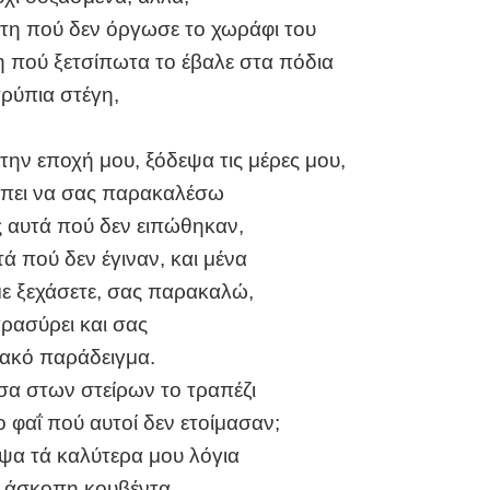
τη πού δεν όργωσε το χωράφι του
τη πού ξετσίπωτα το έβαλε στα πόδια
τρύπια στέγη,
την εποχή μου, ξόδεψα τις μέρες μου,
έπει να σας παρακαλέσω
ίς αυτά πού δεν ειπώθηκαν,
ά πού δεν έγιναν, και μένα
ε ξεχάσετε, σας παρακαλώ,
αρασύρει και σας
κακό παράδειγμα.
ισα στων στείρων το τραπέζι
 φαΐ πού αυτοί δεν ετοίμασαν;
εψα τά καλύτερα μου λόγια
ς άσκοπη κουβέντα.