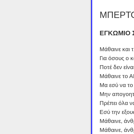
ΜΠΕΡΤ
ΕΓΚΩΜΙΟ 
Μάθαινε και 
Για όσους ο κ
Ποτέ δεν είνα
Μάθαινε το ΑΒ
Μα εσύ να το 
Μην απογοητε
Πρέπει όλα να
Εσύ την εξου
Μάθαινε, άν
Μάθαινε, άν