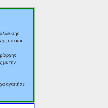
τάλλευσης
χής του και
υρίαρχης
ς με την
ίχα αγαπήσει