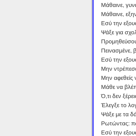
Μάθαινε, γυν
Μάθαινε, εξη
Εσύ την εξου
Ψάξε για σχολ
Προμηθεύσου
Πεινασμένε, β
Εσύ την εξου
Μην ντρέπεσα
Μην αφεθείς 
Μάθε να βλέπε
Ό,τι δεν ξέρει
Έλεγξε το λο
Ψάξε με τα δ
Ρωτώντας: π
Εσύ την εξου