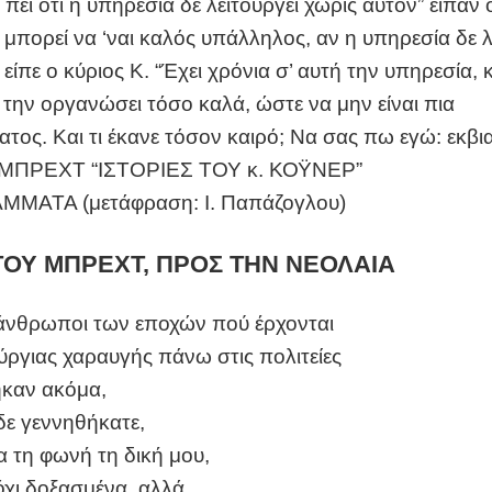
 πει ότι η υπηρεσία δε λειτουργεί χωρίς αυτόν” είπαν 
 μπορεί να ‘ναι καλός υπάλληλος, αν η υπηρεσία δε λ
 είπε ο κύριος Κ. “Έχει χρόνια σ’ αυτή την υπηρεσία, 
την οργανώσει τόσο καλά, ώστε να μην είναι πια
τος. Και τι έκανε τόσον καιρό; Να σας πω εγώ: εκβι
ΠΡΕΧΤ “ΙΣΤΟΡΙΕΣ ΤΟΥ κ. ΚΟΫΝΕΡ”
ΑΜΜΑΤΑ (μετάφραση: Ι. Παπάζογλου)
ΟΥ ΜΠΡΕΧΤ, ΠΡΟΣ ΤΗΝ ΝΕΟΛΑΙΑ
ι άνθρωποι των εποχών πού έρχονται
ούργιας χαραυγής πάνω στις πολιτείες
ηκαν ακόμα,
δε γεννηθήκατε,
 τη φωνή τη δική μου,
χι δοξασμένα, αλλά,