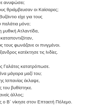
ανε ανυψώσει;
υς θριάμβευσαν οι Καίσαρες;
υζάντιο είχε για τους
υ παλάτια μόνο;
η μυθική Ατλαντίδα,
 καταποντιζόταν,
ς τους φωνάζανε οι πνιγμένοι.
ανδρος κατέκτησε τις Ινδίες.
;
ς Γαλάτες κατατρόπωσε.
 ένα μάγειρα μαζί του;
ης Ισπανίας έκλαψε,
ς του βυθίστηκε.
ανείς άλλος;
ς ο Β΄ νίκησε στον Επταετή Πόλεμο.