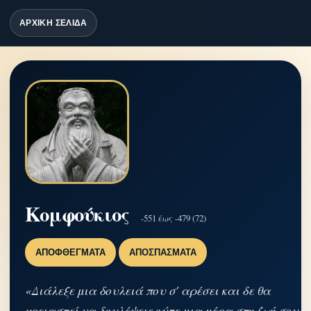
ΑΡΧΙΚΗ ΣΕΛΙΔΑ
Κομφούκιος
-551 έως -479 (72)
ΑΠΟΦΘΈΓΜΑΤΑ
ΑΠΟΣΠΆΣΜΑΤΑ
«Διάλεξε μια δουλειά που σ' αρέσει και δε θα
χρειαστεί να δουλέψεις ούτε μια μέρα στη ζωή σου.»