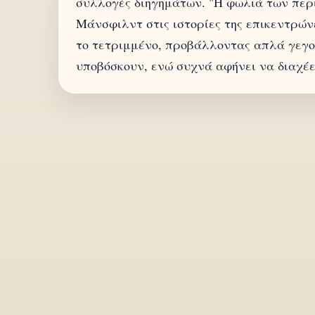
συλλογές διηγημάτων. "Η φωλιά των περι
Μάνσφιλντ στις ιστορίες της επικεντρών
το τετριμμένο, προβάλλοντας απλά γεγον