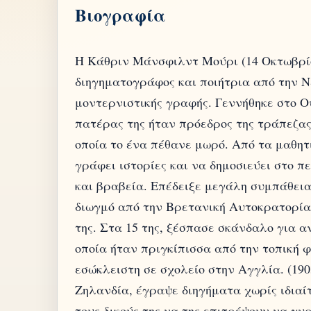
Βιογραφία
Η Κάθριν Μάνσφιλντ Μούρι (14 Οκτωβρίου
διηγηματογράφος και ποιήτρια από την Ν
μοντερνιστικής γραφής. Γεννήθηκε στο Ου
πατέρας της ήταν πρόεδρος της τράπεζας
οποία το ένα πέθανε μωρό. Από τα μαθητ
γράφει ιστορίες και να δημοσιεύει στο π
και βραβεία. Επέδειξε μεγάλη συμπάθει
διωγμό από την Βρετανική Αυτοκρατορία,
της. Στα 15 της, ξέσπασε σκάνδαλο για α
οποία ήταν πριγκίπισσα από την τοπική φ
εσώκλειστη σε σχολείο στην Αγγλία. (190
Ζηλανδία, έγραψε διηγήματα χωρίς ιδιαίτ
τους δικούς της να της επιτρέψουν να γυρ