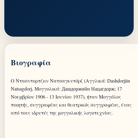
Βιογραφία
Ο Ντασντορτζιιν Νατσαγκντόρζ (Αγγλικά: Dashdorjiin
Natsagdorj, Μογγολικά: Дашдоржийн Нацагдорж; 17
Νοεμβρίου 1906 - 13 Ιουνίου 1937), ήταν Μογγόλος
ποιητής, συγγραφέας και θεατρικός συγγραφέας, ένας