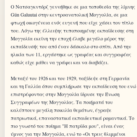
Ο Νατσαγκντόρζ γεννήθηκε σε μια τοποθεσία της λίμνης
Gün Galuutai στην κεντροανατολική Μογγολία, σε μια
φτωχή οικογένεια ενός ευγενή που είχε χάσει τον τίτλο
του. Λόγω της έλλειψης τυποποιημένης εκπαίδευσης στη
Μογγολία εκείνη την εποχή έλαβε μεγάλο μέρος της
εκπαίδευσής του από έναν δάσκαλο στο σπίτι. Από την
ηλικία των 11, εργάστηκε ως γραφέας και συγγραφέας
καθώς είχε μάθει να γράφει και να διαβάζει.
Μεταξύ του 1926 και του 1929, ταξίδεψε στη Γερμανία
και τη Γαλλία όπου συμπλήρωσε την εκπαίδευση του ενώ
επιστρέφοντας στην Μογγολία ίδρυσε την Ένωση
Συγγραφέων της Μογγολίας. Τα ποιήματά του
καλύπτουν μεγάλη ποικιλία θεμάτων, έγραψε
πατριωτικά, επαναστατικά εκπαιδευτικά ρομαντικά. Το
πιο γνωστό του ποίημα "Η πατρίδα μου", είναι ένας
ύμνος για την Μογγολία, ενώ το «Οι τρεις θλιμμένοι