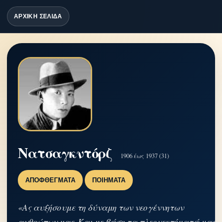
ΑΡΧΙΚΗ ΣΕΛΙΔΑ
Νατσαγκντόρζ
1906 έως 1937 (31)
ΑΠΟΦΘΈΓΜΑΤΑ
ΠΟΙΉΜΑΤΑ
«Ας αυξήσουμε τη δύναμη των νεογέννητων
ανθρώπων μας, Και με βάση τα πλεονεκτήματά μας