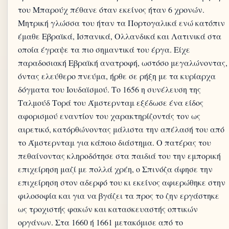
του Μπαρούχ πέθανε όταν εκείνος ήταν 6 χρονών.
Μητρική γλώσσα του ήταν τα Πορτογαλικά ενώ κατόπιν
έμαθε Εβραϊκά, Ισπανικά, Ολλανδικά και Λατινικά στα
οποία έγραψε τα πιο σημαντικά του έργα. Είχε
παραδοσιακή Εβραϊκή ανατροφή, ωστόσο μεγαλώνοντας,
όντας ελεύθερο πνεύμα, ήρθε σε ρήξη με τα κυρίαρχα
δόγματα του Ιουδαϊσμού. Το 1656 η συνέλευση της
Ταλμούδ Τορά του Άμστερνταμ εξέδωσε ένα είδος
αφορισμού εναντίον του χαρακτηρίζοντάς τον ως
αιρετικό, κατόρθώνοντας μάλιστα την απέλασή του από
το Άμστερνταμ για κάποιο διάστημα. Ο πατέρας του
πεθαίνοντας κληροδότησε στα παιδιά του την εμπορική
επιχείρηση μαζί με πολλά χρέη, ο Σπινόζα άφησε την
επιχείρηση στον αδερφό του κι εκείνος αφιερώθηκε στην
φιλοσοφία και για να βγάζει τα προς το ζην εργάστηκε
ως τροχιστής φακών και κατασκευαστής οπτικών
οργάνων. Στα 1660 ή 1661 μετακόμισε από το