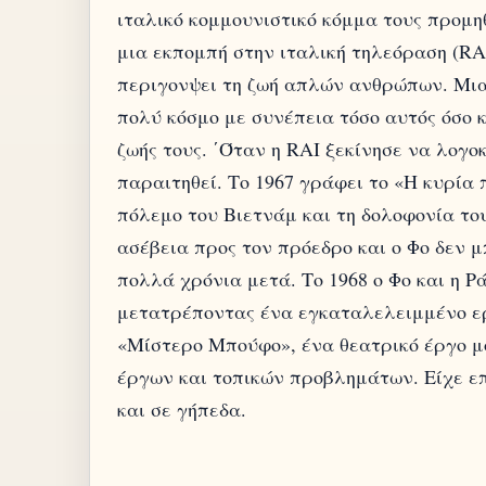
ιταλικό κομμουνιστικό κόμμα τους προμη
μια εκπομπή στην ιταλική τηλεόραση (RAI
περιγονψει τη ζωή απλών ανθρώπων. Μια
πολύ κόσμο με συνέπεια τόσο αυτός όσο κ
ζωής τους. ΄Όταν η RAI ξεκίνησε να λογ
παραιτηθεί. Το 1967 γράφει το «Η κυρία 
πόλεμο του Βιετνάμ και τη δολοφονία τ
ασέβεια προς τον πρόεδρο και ο Φο δεν 
πολλά χρόνια μετά. Το 1968 ο Φο και η Ρ
μετατρέποντας ένα εγκαταλελειμμένο ερ
«Μίστερο Μπούφο», ένα θεατρικό έργο μ
έργων και τοπικών προβλημάτων. Είχε επ