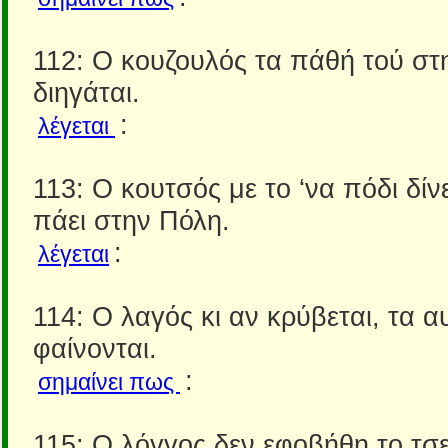
112: Ο κουζουλός τα πάθή τού στ
διηγάται.
:
λέγεται
113: Ο κουτσός με το ‘να πόδι δίνε
πάει στην Πόλη.
:
λέγεται
114: Ο λαγός κι αν κρύβεται, τα α
φαίνονται.
:
σημαίνει πως
115: Ο λόγγος δεν εφοβήθη το τσε