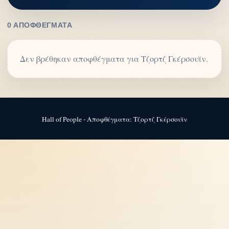
0 ΑΠΟΦΘΈΓΜΑΤΑ
Δεν βρέθηκαν αποφθέγματα για Τζορτζ Γκέρσουϊν.
Hall of People - Αποφθέγματα: Τζορτζ Γκέρσουϊν