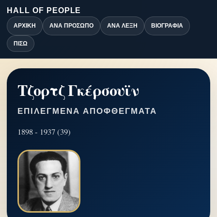
HALL OF PEOPLE
ΑΡΧΙΚΉ
ΑΝΆ ΠΡΌΣΩΠΟ
ΑΝΆ ΛΈΞΗ
ΒΙΟΓΡΑΦΊΑ
ΠΊΣΩ
Τζορτζ Γκέρσουϊν
ΕΠΙΛΕΓΜΈΝΑ ΑΠΟΦΘΈΓΜΑΤΑ
1898 - 1937 (39)