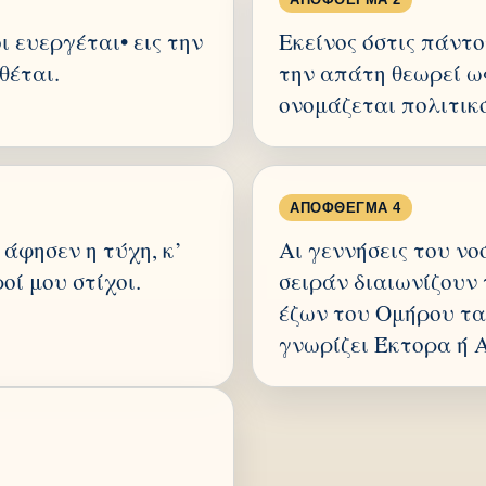
ι ευεργέται• εις την
Εκείνος όστις πάντο
θέται.
την απάτη θεωρεί ως
ονομάζεται πολιτικ
ΑΠΌΦΘΕΓΜΑ 4
 άφησεν η τύχη, κ’
Αι γεννήσεις του νο
οί μου στίχοι.
σειράν διαιωνίζουν
έζων του Ομήρου τα
γνωρίζει Έκτορα ή Α