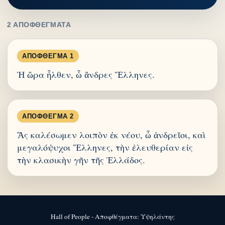
2 ΑΠΟΦΘΈΓΜΑΤΑ
ΑΠΌΦΘΕΓΜΑ 1
Ἡ ὥρα ἦλθεν, ὦ ἄνδρες Ἕλληνες.
ΑΠΌΦΘΕΓΜΑ 2
Ἂς καλέσωμεν λοιπὸν ἐκ νέου, ὦ ἀνδρεῖοι, καὶ
μεγαλόψυχοι Ἕλληνες, τὴν ἐλευθερίαν εἰς
τὴν κλασικὴν γῆν τῆς Ἑλλάδος.
Hall of People - Αποφθέγματα: Υψηλάντης