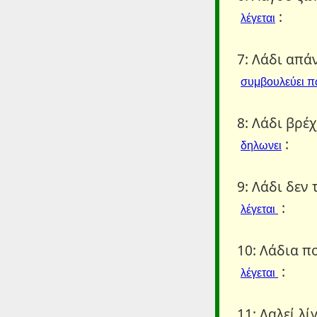
:
λέγεται
7: Λάδι απά
συμβουλεύει 
8: Λάδι βρέχ
:
δηλωνει
9: Λάδι δεν 
:
λέγεται
10: Λάδια π
:
λέγεται
11: Λαλεί λί