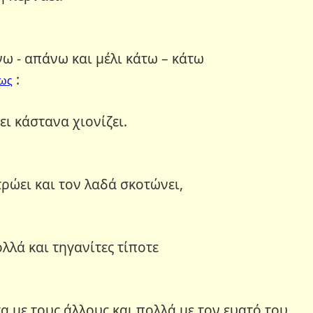
νω - απάνω και μέλι κάτω – κάτω
:
πως
ει κάστανα χιονίζει.
τρώει και τον λαδά σκοτώνει,
ολλά και τηγανίτες τίποτε
γα με τους άλλους και πολλά με τον ευατό του.