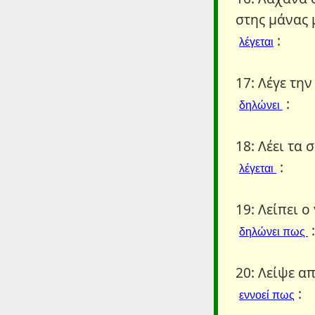
στης μάνας 
:
λέγεται
17: Λέγε την
:
δηλώνει
18: Λέει τα
:
λέγεται
19: Λείπει ο
:
δηλώνει πως
20: Λείψε α
:
εννοεί πως