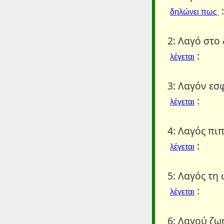
:
δηλώνει πως
2: Λαγό στο
:
λέγεται
3: Λαγόν εσφ
:
λέγεται
4: Λαγός πιπ
:
λέγεται
5: Λαγός τη 
:
λέγεται
6: Λαγού ζω